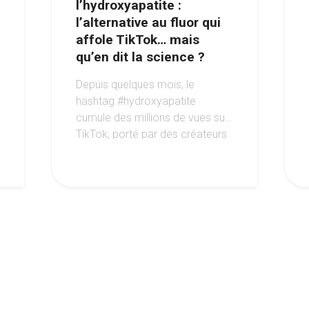
l’hydroxyapatite :
l’alternative au fluor qui
affole TikTok… mais
qu’en dit la science ?
Depuis quelques mois, le
hashtag #hydroxyapatite
cumule des millions de vues sur
TikTok, porté par des créateurs
vantant un sourire « renforcé »
sans fluor.
4