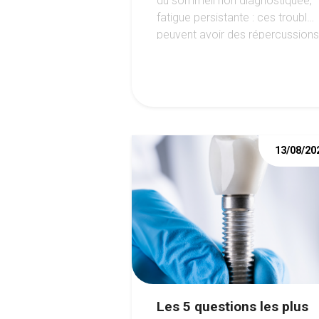
du sommeil non diagnostiquée,
fatigue persistante : ces troubles
peuvent avoir des répercussions
importantes sur la santé de la
bouche.
13/08/20
Les 5 questions les plus