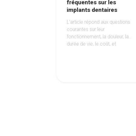
fréquentes sur les
implants dentaires
L’article répond aux questions
courantes sur leur
fonctionnement, la douleur, la
durée de vie, le coût, et
l’éligibilité au traitement, tout en
soulignant les avantages de
cette option moderne pour
retrouver un sourire harmonieux.
1
2
3