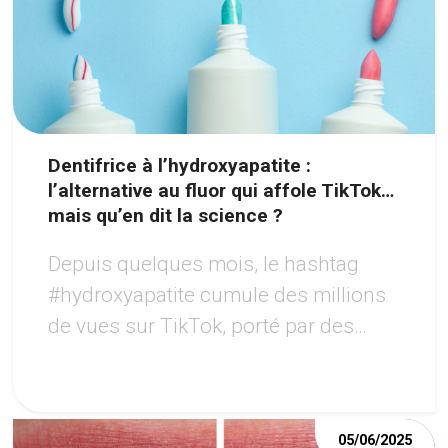
Dentifrice à l’hydroxyapatite :
l’alternative au fluor qui affole TikTok…
mais qu’en dit la science ?
Depuis quelques mois, le hashtag
#hydroxyapatite cumule des millions
de vues sur TikTok, porté par des
créateurs vantant un sourire «
renforcé » sans fluor.
05/06/2025