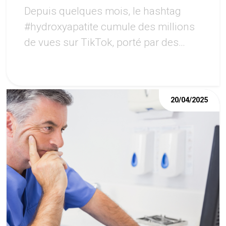
Depuis quelques mois, le hashtag
#hydroxyapatite cumule des millions
de vues sur TikTok, porté par des
créateurs vantant un sourire «
renforcé » sans fluor.
20/04/2025