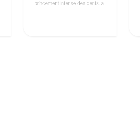
grincement intense des dents, a
augmenté durant la crise
sanitaire du Covid. On vous
explique tout ...
4
ctualité de nos centres en vous inscriv
newsletter mensuelle