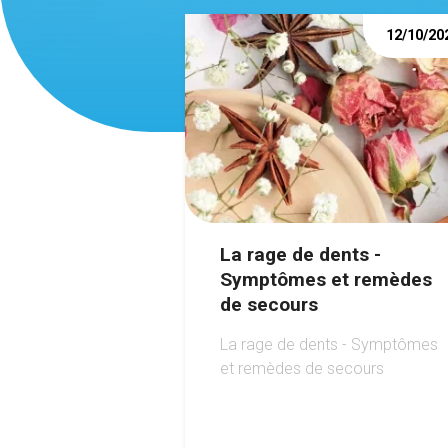
12/10/20
La rage de dents -
Symptômes et remèdes
de secours
La rage de dents - Symptômes
et remèdes de secours