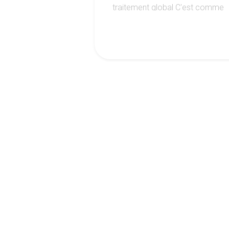
traitement global C'est comme
cela que votre centre dentaire
noisy le sec prend soin de vos
dents.
1
2
3
Suivez l'a